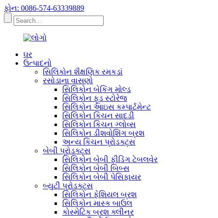
ફોન: 0086-574-63339889
ઘર
ઉત્પાદનો
સિલિકોન શૈક્ષણિક રમકડાં
રસોડાના વાસણો
સિલિકોન બેકિંગ મોલ્ડ
સિલિકોન ફૂડ સ્ટોરેજ
સિલિકોન આઇસ કમ્પાર્ટમેન્ટ
સિલિકોન કિચન સાદડી
સિલિકોન કિચન ગ્લોવ્સ
સિલિકોન ડીશવોશિંગ બ્રશ
અન્ય કિચન પ્રોડક્ટ્સ
બેબી પ્રોડક્ટ્સ
સિલિકોન બેબી ફીડિંગ ટેબલવેર
સિલિકોન બેબી બિબ્સ
સિલિકોન બેબી પેસિફાયર
બ્યુટી પ્રોડક્ટ્સ
સિલિકોન ફેશિયલ બ્રશ
સિલિકોન માસ્ક બાઉલ
કોસ્મેટિક બ્રશ ક્લીનર