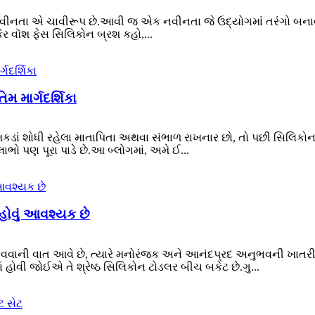
 નવીનતા એ ચાવીરૂપ છે.આવી જ એક નવીનતા જે ઉદ્યોગમાં તરંગો બનાવી
કેર વૉશ ફેસ સિલિકોન બ્રશ કહો,...
મ માર્ગદર્શિકા
કડાં શોધી રહેલા માતાપિતા અથવા સંભાળ રાખનાર છો, તો પછી સિલિકોન
ભો પણ પૂરા પાડે છે.આ બ્લોગમાં, અમે ઈ...
 હોવું આવશ્યક છે
વાની વાત આવે છે, ત્યારે મનોરંજક અને આનંદપ્રદ અનુભવની ખાતરી કર
 હોવી જોઈએ તે શ્રેષ્ઠ સિલિકોન ટોડલર બીચ બકેટ છે.ગુ...