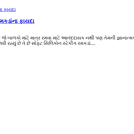
રમકડાંના ફાયદા
છે કે જે બાળકો માટે માત્ર રમવા માટે આનંદદાયક નથી પણ તેમની જ્ઞાના
ી રહ્યું છે તે છે સોફ્ટ સિલિકોન સ્ટેકીંગ રમકડાં....