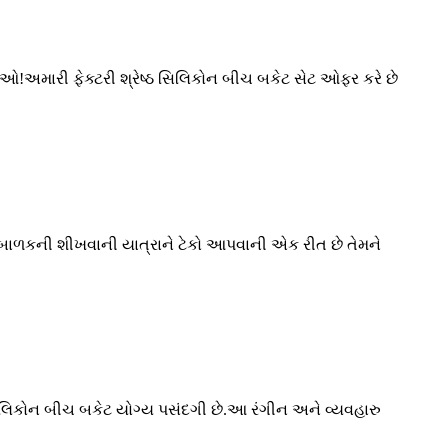
જુઓ!અમારી ફેક્ટરી શ્રેષ્ઠ સિલિકોન બીચ બકેટ સેટ ઓફર કરે છે
રા બાળકની શીખવાની યાત્રાને ટેકો આપવાની એક રીત છે તેમને
િલિકોન બીચ બકેટ યોગ્ય પસંદગી છે.આ રંગીન અને વ્યવહારુ