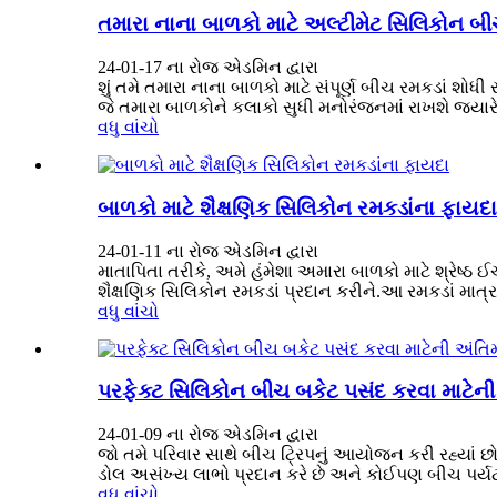
તમારા નાના બાળકો માટે અલ્ટીમેટ સિલિકોન બી
24-01-17 ના રોજ એડમિન દ્વારા
શું તમે તમારા નાના બાળકો માટે સંપૂર્ણ બીચ રમકડાં શો
જે તમારા બાળકોને કલાકો સુધી મનોરંજનમાં રાખશે જ્યારે 
વધુ વાંચો
બાળકો માટે શૈક્ષણિક સિલિકોન રમકડાંના ફાયદા
24-01-11 ના રોજ એડમિન દ્વારા
માતાપિતા તરીકે, અમે હંમેશા અમારા બાળકો માટે શ્રેષ્
શૈક્ષણિક સિલિકોન રમકડાં પ્રદાન કરીને.આ રમકડાં મા
વધુ વાંચો
પરફેક્ટ સિલિકોન બીચ બકેટ પસંદ કરવા માટેની અ
24-01-09 ના રોજ એડમિન દ્વારા
જો તમે પરિવાર સાથે બીચ ટ્રિપનું આયોજન કરી રહ્યાં 
ડોલ અસંખ્ય લાભો પ્રદાન કરે છે અને કોઈપણ બીચ પર્યટ
વધુ વાંચો