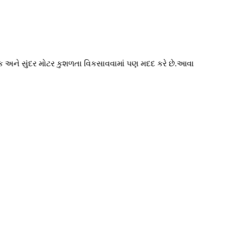
ત્મક અને સુંદર મોટર કુશળતા વિકસાવવામાં પણ મદદ કરે છે.આવા