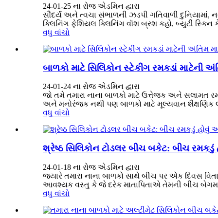
24-01-25 ના રોજ એડમિન દ્વારા
સૌંદર્ય અને ત્વચા સંભાળની ઝડપી ગતિવાળી દુનિયામાં,
ક્લિનિંગ ફેશિયલ ક્લિનિંગ વૉશ બ્રશ કહો, બ્યુટી સ્કિન 
વધુ વાંચો
બાળકો માટે સિલિકોન સ્ટેકીંગ રમકડાં માટેની અંતિ
24-01-24 ના રોજ એડમિન દ્વારા
જો તમે તમારા નાના બાળકો માટે ઉત્તેજક અને સલામત રમ
અને મનોરંજક નથી પણ બાળકો માટે મૂલ્યવાન શૈક્ષણિક લા
વધુ વાંચો
શ્રેષ્ઠ સિલિકોન ટોડલર બીચ બકેટ: બીચ રમકડું
24-01-18 ના રોજ એડમિન દ્વારા
જ્યારે તમારા નાના બાળકો સાથે બીચ પર એક દિવસ વિતાવ
આવશ્યક વસ્તુ કે જે દરેક માતાપિતાએ તેમની બીચ બેગમાં
વધુ વાંચો