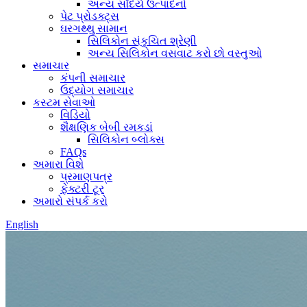
અન્ય સૌંદર્ય ઉત્પાદનો
પેટ પ્રોડક્ટ્સ
ઘરગથ્થુ સામાન
સિલિકોન સંકુચિત શ્રેણી
અન્ય સિલિકોન વસવાટ કરો છો વસ્તુઓ
સમાચાર
કંપની સમાચાર
ઉદ્યોગ સમાચાર
કસ્ટમ સેવાઓ
વિડિયો
શૈક્ષણિક બેબી રમકડાં
સિલિકોન બ્લોક્સ
FAQs
અમારા વિશે
પ્રમાણપત્ર
ફેક્ટરી ટૂર
અમારો સંપર્ક કરો
English