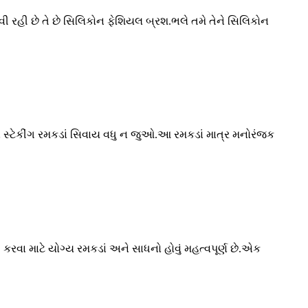
 રહી છે તે છે સિલિકોન ફેશિયલ બ્રશ.ભલે તમે તેને સિલિકોન
 સ્ટેકીંગ રમકડાં સિવાય વધુ ન જુઓ.આ રમકડાં માત્ર મનોરંજક
વા માટે યોગ્ય રમકડાં અને સાધનો હોવું મહત્વપૂર્ણ છે.એક