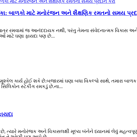
ર્શિકા: બાળકો માટે મનોરંજન અને શૈક્ષણિક રમતનો સમય પ્ર
જે માત્ર રમવામાં જ આનંદદાયક નથી, પરંતુ તેમના સંવેદનાત્મક વિકાસ અન
ઓ માટે ઘણા ફાયદા પણ છે...
ું મુશ્કેલ કાર્ય હોઈ શકે છે.બજારમાં ઘણા બધા વિકલ્પો સાથે, તમારા બાળક
 સિલિકોન સ્ટેકીંગ રમકડું છે.ના...
 ફાયદા
ે, ત્યારે મનોરંજક અને વિકાસલક્ષી મૂલ્ય બંનેને ધ્યાનમાં લેવું મહત્વપૂ
ુ તે શ્રેણી પણ આપે છે ...