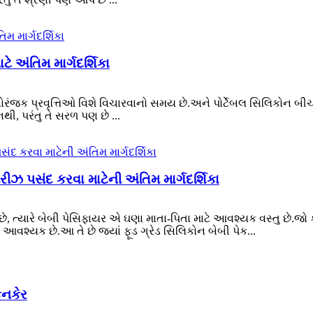
ે અંતિમ માર્ગદર્શિકા
ંજક પ્રવૃત્તિઓ વિશે વિચારવાનો સમય છે.અને પોર્ટેબલ સિલિકોન બીચ 
ી, પરંતુ તે સરળ પણ છે ...
રીઝ પસંદ કરવા માટેની અંતિમ માર્ગદર્શિકા
, ત્યારે બેબી પેસિફાયર એ ઘણા માતા-પિતા માટે આવશ્યક વસ્તુ છે.જો ક
્યક છે.આ તે છે જ્યાં ફૂડ ગ્રેડ સિલિકોન બેબી પેક...
િનકેર