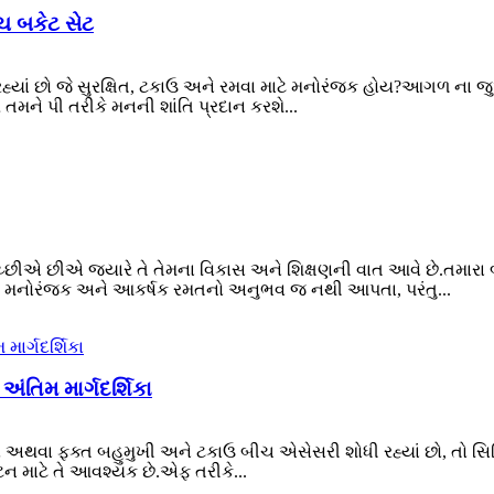
ચ બકેટ સેટ
ધી રહ્યાં છો જે સુરક્ષિત, ટકાઉ અને રમવા માટે મનોરંજક હોય?આગળ ના 
તમને પી તરીકે મનની શાંતિ પ્રદાન કરશે...
ઠ ઈચ્છીએ છીએ જ્યારે તે તેમના વિકાસ અને શિક્ષણની વાત આવે છે.તમા
ત્ર મનોરંજક અને આકર્ષક રમતનો અનુભવ જ નથી આપતા, પરંતુ...
ંતિમ માર્ગદર્શિકા
છો અથવા ફક્ત બહુમુખી અને ટકાઉ બીચ એસેસરી શોધી રહ્યાં છો, તો સ
ન માટે તે આવશ્યક છે.એફ તરીકે...