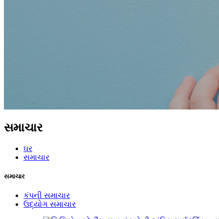
સમાચાર
ઘર
સમાચાર
સમાચાર
કંપની સમાચાર
ઉદ્યોગ સમાચાર