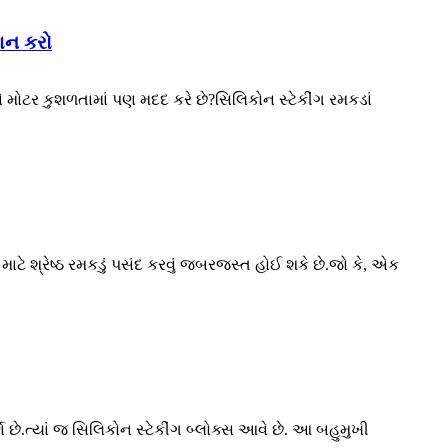
દાન કરો
ે મોટર કુશળતામાં પણ મદદ કરે છે?સિલિકોન સ્ટેકીંગ રમકડાં
 માટે શ્રેષ્ઠ રમકડું પસંદ કરવું જબરજસ્ત હોઈ શકે છે.જો કે, એક
ર્ણ છે.ત્યાં જ સિલિકોન સ્ટેકીંગ બ્લોક્સ આવે છે. આ બહુમુખી