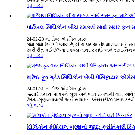
વધુ વાંચો
પોર્ટેબલ સિલિકોન બીચ રમકડાં સાથે સમર ફન માટ
24-02-23 ના રોજ એડમિન દ્વારા
જેમ જેમ ઉનાળો આવે છે, બીચ પર આનંદ માણવા માટે મનોર
સારી રીત કઈ છે?આ રમકડાં માત્ર ટકાઉ અને સ્ટાઇલિશ નથ
વધુ વાંચો
શ્રેષ્ઠ ફૂડ ગ્રેડ સિલિકોન બેબી પેસિફાયર એસેસ
24-01-31 ના રોજ એડમિન દ્વારા
જ્યારે તમારા બાળકને ખુશ અને શાંત રાખવાની વાત આવે છે
ઉચ્ચ-ગુણવત્તાવાળી અને સલામત એસેસરીઝ પસંદ કરવી આવશ
વધુ વાંચો
સિલિકોન ફેશિયલ બ્રશનો જાદુ: ક્રાંતિકારી સ્ક