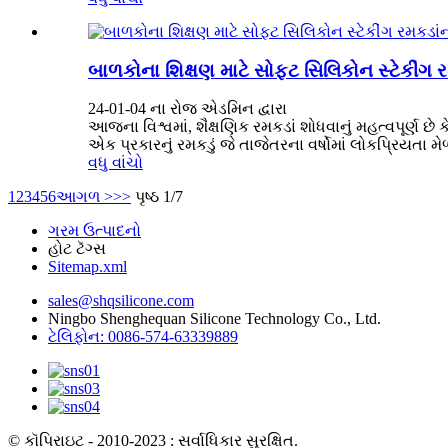
બાળકોના શિક્ષણ માટે સોફ્ટ સિલિકોન સ્ટેકીંગ 
24-01-04 ના રોજ એડમિન દ્વારા
આજના વિશ્વમાં, શૈક્ષણિક રમકડાં શોધવાનું મહત્વપૂર્ણ 
એક પ્રકારનું રમકડું જે તાજેતરના વર્ષોમાં લોકપ્રિયતા મેળવ
વધુ વાંચો
1
2
3
4
5
6
આગળ >
>>
પૃષ્ઠ 1/7
ગરમ ઉત્પાદનો
હોટ ટૅગ્સ
Sitemap.xml
sales@shqsilicone.com
Ningbo Shenghequan Silicone Technology Co., Ltd.
ટેલિફોન: 0086-574-63339889
© કૉપિરાઇટ - 2010-2023 : સર્વાધિકાર સુરક્ષિત.